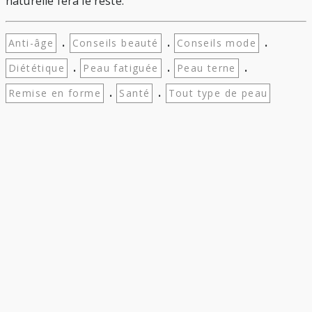
naturelle fera le reste.
.
.
.
Anti-âge
Conseils beauté
Conseils mode
.
.
.
Diététique
Peau fatiguée
Peau terne
.
.
Remise en forme
Santé
Tout type de peau