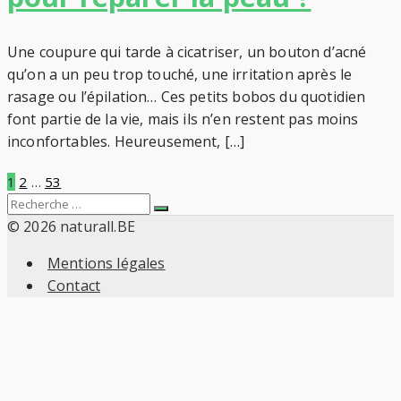
Une coupure qui tarde à cicatriser, un bouton d’acné
qu’on a un peu trop touché, une irritation après le
rasage ou l’épilation… Ces petits bobos du quotidien
font partie de la vie, mais ils n’en restent pas moins
inconfortables. Heureusement, […]
Pagination
1
2
…
53
Search
Recherche
des
for:
© 2026 naturall.BE
Mentions légales
publications
Contact