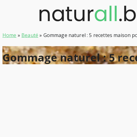
Skip
to
content
Home
»
Beauté
»
Gommage naturel : 5 recettes maison p
Gommage naturel : 5 rec