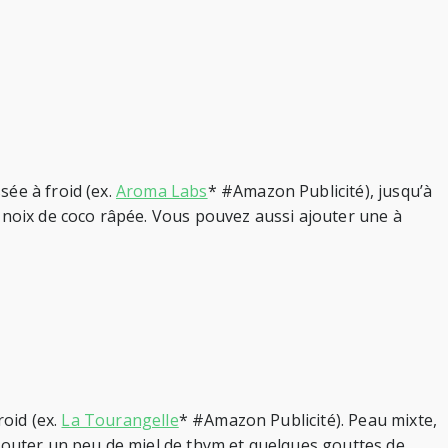
sée à froid (ex.
Aroma Labs
* #Amazon Publicité), jusqu’à
noix de coco râpée. Vous pouvez aussi ajouter une à
roid (ex.
La Tourangelle
* #Amazon Publicité). Peau mixte,
jouter un peu de miel de thym et quelques gouttes de