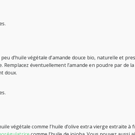
es.
peu d’huile végétale d’amande douce bio, naturelle et pres
. Remplacez éventuellement l’amande en poudre par de la 
nt doux.
es.
ile végétale comme l’huile d’olive extra vierge extraite à f
borégulatrice
comme l’huile de jojoba. Vous pouvez aussi a