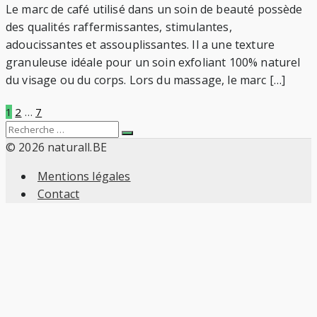
Le marc de café utilisé dans un soin de beauté possède
des qualités raffermissantes, stimulantes,
adoucissantes et assouplissantes. Il a une texture
granuleuse idéale pour un soin exfoliant 100% naturel
du visage ou du corps. Lors du massage, le marc […]
Pagination
1
2
…
7
Search
Recherche
des
for:
© 2026 naturall.BE
Mentions légales
publications
Contact