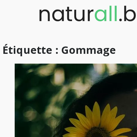
Skip
to
content
Étiquette :
Gommage