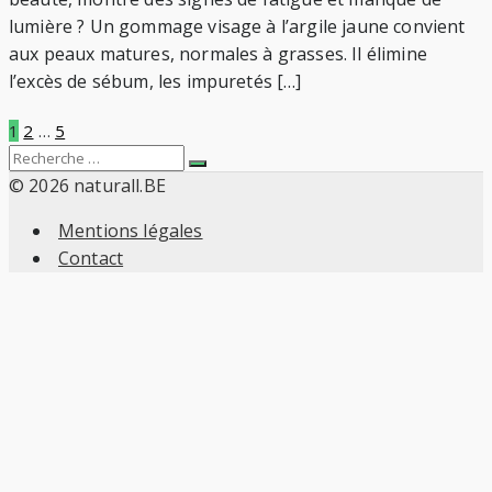
lumière ? Un gommage visage à l’argile jaune convient
aux peaux matures, normales à grasses. Il élimine
l’excès de sébum, les impuretés […]
Pagination
1
2
…
5
Search
Recherche
des
for:
© 2026 naturall.BE
Mentions légales
publications
Contact