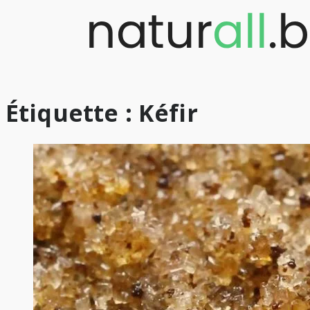
Skip
to
content
Étiquette :
Kéfir