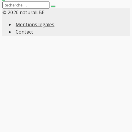
Pagination
Search
Recherche
des
for:
© 2026 naturall.BE
Mentions légales
publications
Contact