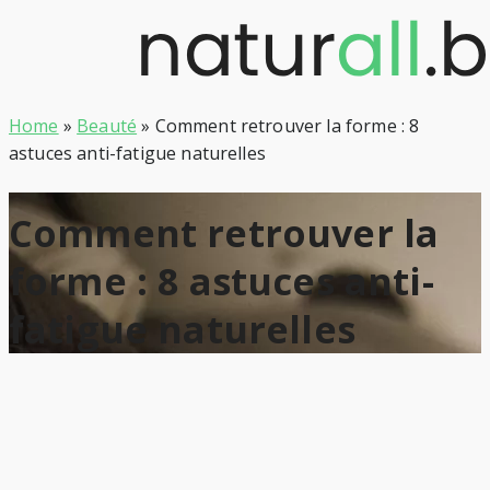
Skip
to
content
Home
»
Beauté
»
Comment retrouver la forme : 8
astuces anti-fatigue naturelles
Comment retrouver la
forme : 8 astuces anti-
fatigue naturelles