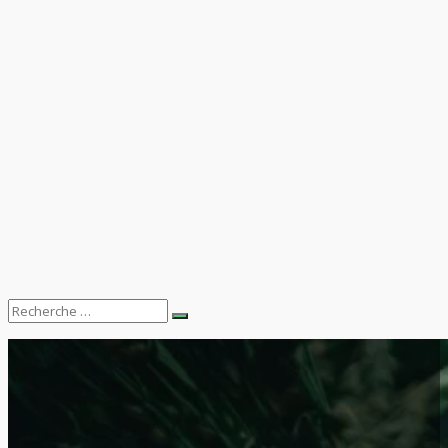
Search
Recherche
for: