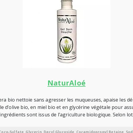
NaturAloé
vera bio nettoie sans agresser les muqueuses, apaise les 
ile d’olive bio, en miel bio et en glycérine végétale pour a
ingrédients sont issus de l’agriculture biologique. Selon lo
Coco‐Sulfate, Glycerin, Decyl Glucoside, Cocamidopropyl Betaine, So