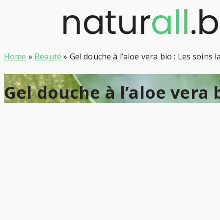
Skip
to
content
Home
»
Beauté
»
Gel douche à l’aloe vera bio : Les soins 
Gel douche à l’aloe vera 