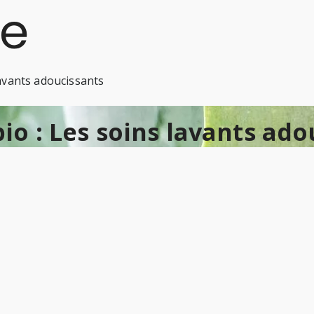
lavants adoucissants
bio : Les soins lavants ad