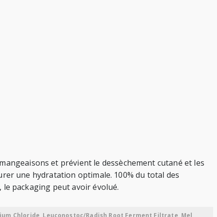
démangeaisons et prévient le dessèchement cutané et les
ssurer une hydratation optimale. 100% du total des
t, le packaging peut avoir évolué.
dium Chloride, Leuconostoc/Radish Root Ferment Filtrate, Mel