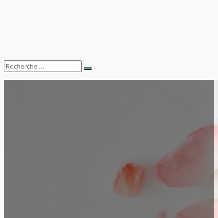
Search
Recherche
for: