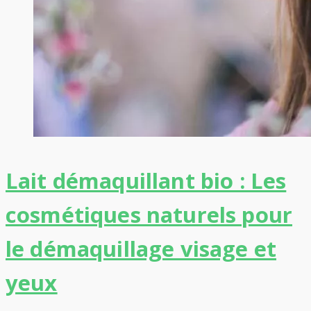
Lait démaquillant bio : Les
cosmétiques naturels pour
le démaquillage visage et
yeux