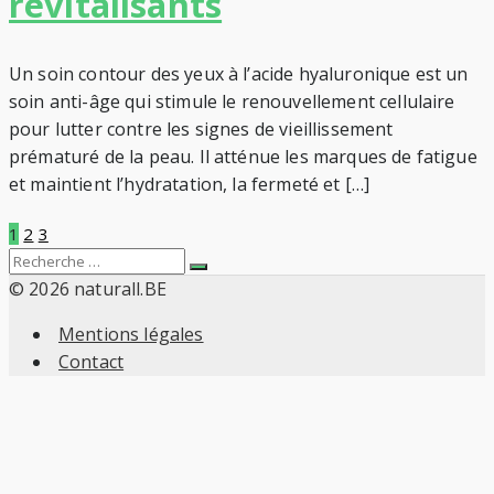
revitalisants
Un soin contour des yeux à l’acide hyaluronique est un
soin anti-âge qui stimule le renouvellement cellulaire
pour lutter contre les signes de vieillissement
prématuré de la peau. Il atténue les marques de fatigue
et maintient l’hydratation, la fermeté et […]
Pagination
1
2
3
Search
Recherche
des
for:
© 2026 naturall.BE
Mentions légales
publications
Contact