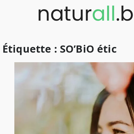
Skip
to
content
Étiquette :
SO’BiO étic