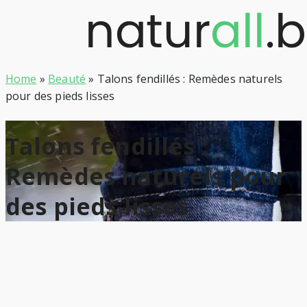
Skip
to
content
Home
»
Beauté
»
Talons fendillés : Remèdes naturels
pour des pieds lisses
Talons fendillés :
Remèdes naturels pour
des pieds lisses