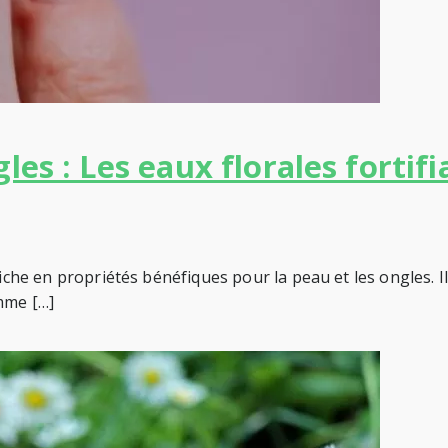
les : Les eaux florales fortif
iche en propriétés bénéfiques pour la peau et les ongles. Il 
omme […]