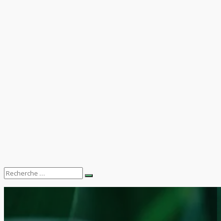
Search
Recherche
for: