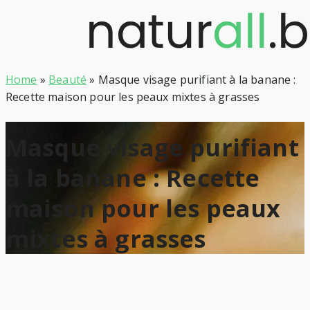
Skip
to
content
Home
»
Beauté
»
Masque visage purifiant à la banane :
Recette maison pour les peaux mixtes à grasses
Masque visage purifiant
à la banane : Recette
maison pour les peaux
mixtes à grasses