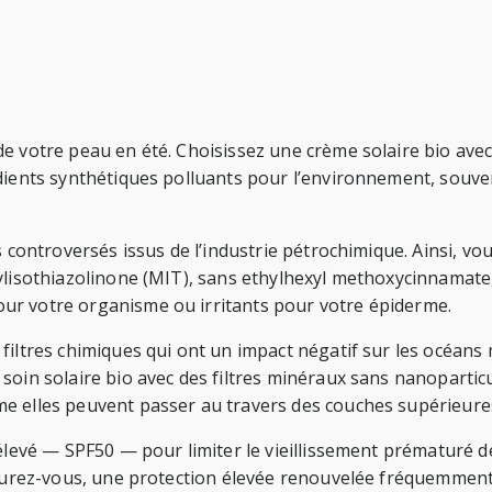
de votre peau en été. Choisissez une crème solaire bio ave
dients synthétiques polluants pour l’environnement, souven
s controversés issus de l’industrie pétrochimique. Ainsi, v
hylisothiazolinone (MIT), sans ethylhexyl methoxycinnamat
ur votre organisme ou irritants pour votre épiderme.
filtres chimiques qui ont un impact négatif sur les océans 
soin solaire bio avec des filtres minéraux sans nanopartic
e elles peuvent passer au travers des couches supérieures
élevé — SPF50 — pour limiter le vieillissement prématuré de
assurez-vous, une protection élevée renouvelée fréquemment