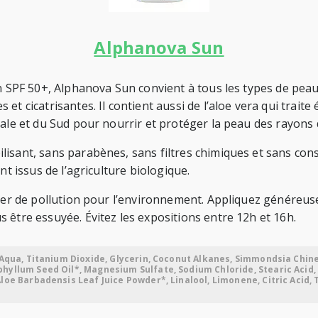
Alphanova Sun
on
SPF
50+, Alphanova Sun convient à tous les types de peaux,
t cicatrisantes. Il contient aussi de l’aloe vera qui traite
ale et du Sud pour nourrir et protéger la peau des rayons d
lisant, sans parabènes, sans filtres chimiques et sans con
nt issus de l’agriculture biologique.
 créer de pollution pour l’environnement. Appliquez géné
 être essuyée. Évitez les expositions entre 12h et 16h.
 Aqua, Titanium Dioxide, Glycerin, Coconut Alkanes, Simmondsia Chinen
phyllum Seed Oil*, Magnesium Sulfate, Sodium Chloride, Stearic Acid
loe Barbadensis Leaf Juice Powder*, Linalool, Limonene, Citric Acid, 