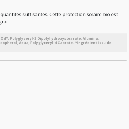
quantités suffisantes. Cette protection solaire bio est
gne.
 Oil*, Polyglyceryl-2 Dipolyhydroxystearate, Alumina,
ocopherol, Aqua, Polyglyceryl-4 Caprate. *Ingrédient issu de