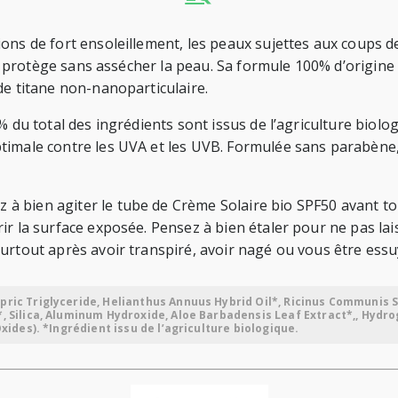
ns de fort ensoleillement, les peaux sujettes aux coups de s
lle protège sans assécher la peau. Sa formule 100% d’origine
de titane non-nanoparticulaire.
2% du total des ingrédients sont issus de l’agriculture bio
timale contre les UVA et les UVB. Formulée sans parabène, 
à bien agiter le tube de Crème Solaire bio SPF50 avant to
ir la surface exposée. Pensez à bien étaler pour ne pas lai
urtout après avoir transpiré, avoir nagé ou vous être essu
pric Triglyceride, Helianthus Annuus Hybrid Oil*, Ricinus Communis S
*, Silica, Aluminum Hydroxide, Aloe Barbadensis Leaf Extract*,, Hydr
Oxides). *Ingrédient issu de l’agriculture biologique.