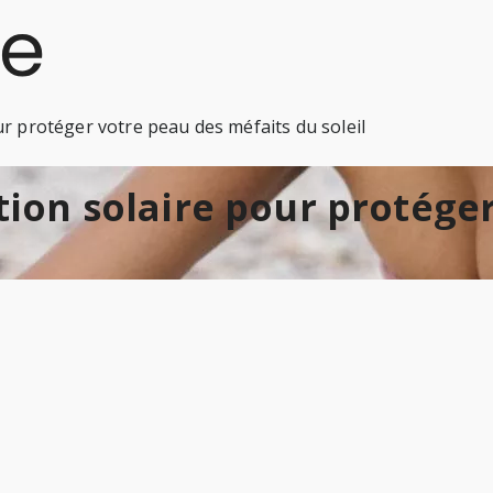
ur protéger votre peau des méfaits du soleil
ction solaire pour protége