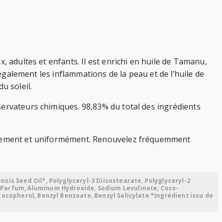
 adultes et enfants. Il est enrichi en huile de Tamanu,
 également les inflammations de la peau et de l’huile de
u soleil.
servateurs chimiques. 98,83% du total des ingrédients
reusement et uniformément. Renouvelez fréquemment
sis Seed Oil*, Polyglyceryl-3 Diisostearate, Polyglyceryl-2
, Parfum, Aluminum Hydroxide, Sodium Levulinate, Coco-
Tocopherol, Benzyl Benzoate, Benzyl Salicylate *Ingrédient issu de