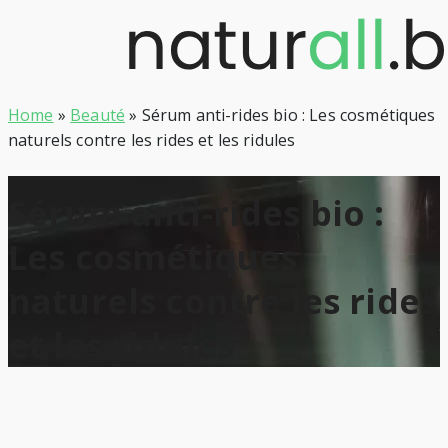
Skip
to
content
Home
»
Beauté
»
Sérum anti-rides bio : Les cosmétiques
naturels contre les rides et les ridules
Sérum anti-rides bio :
Les cosmétiques
naturels contre les rides
et les ridules