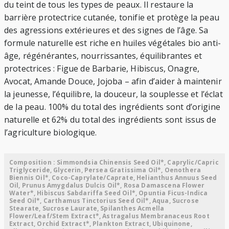
du teint de tous les types de peaux. Il restaure la
barrière protectrice cutanée, tonifie et protège la peau
des agressions extérieures et des signes de l’âge. Sa
formule naturelle est riche en huiles végétales bio anti-
âge, régénérantes, nourrissantes, équilibrantes et
protectrices : Figue de Barbarie, Hibiscus, Onagre,
Avocat, Amande Douce, Jojoba – afin d’aider à maintenir
la jeunesse, l’équilibre, la douceur, la souplesse et l’éclat
de la peau. 100% du total des ingrédients sont d’origine
naturelle et 62% du total des ingrédients sont issus de
l’agriculture biologique.
Composition : Simmondsia Chinensis Seed Oil*, Caprylic/Capric
Triglyceride, Glycerin, Persea Gratissima Oil*, Oenothera
Biennis Oil*, Coco-Caprylate/Caprate, Helianthus Annuus Seed
Oil, Prunus Amygdalus Dulcis Oil*, Rosa Damascena Flower
Water*, Hibiscus Sabdariffa Seed Oil*, Opuntia Ficus-Indica
Seed Oil*, Carthamus Tinctorius Seed Oil*, Aqua, Sucrose
Stearate, Sucrose Laurate, Spilanthes Acmella
Flower/Leaf/Stem Extract*, Astragalus Membranaceus Root
Extract, Orchid Extract*, Plankton Extract, Ubiquinone,