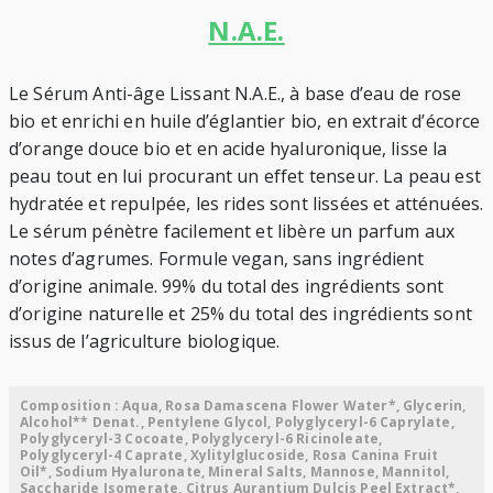
N.A.E.
Le Sérum Anti-âge Lissant N.A.E., à base d’eau de rose
bio et enrichi en huile d’églantier bio, en extrait d’écorce
d’orange douce bio et en acide hyaluronique, lisse la
peau tout en lui procurant un effet tenseur. La peau est
hydratée et repulpée, les rides sont lissées et atténuées.
Le sérum pénètre facilement et libère un parfum aux
notes d’agrumes. Formule vegan, sans ingrédient
d’origine animale. 99% du total des ingrédients sont
d’origine naturelle et 25% du total des ingrédients sont
issus de l’agriculture biologique.
Composition : Aqua, Rosa Damascena Flower Water*, Glycerin,
Alcohol** Denat., Pentylene Glycol, Polyglyceryl-6 Caprylate,
Polyglyceryl-3 Cocoate, Polyglyceryl-6 Ricinoleate,
Polyglyceryl-4 Caprate, Xylitylglucoside, Rosa Canina Fruit
Oil*, Sodium Hyaluronate, Mineral Salts, Mannose, Mannitol,
Saccharide Isomerate, Citrus Aurantium Dulcis Peel Extract*,