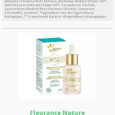
Alkanna Tinctoria Root Extract, Anthemis Nobilis Flower Oil*,
Helichrysum Italicum Flower Oil*, Tocopherol, Parfum,
Leuconostoc/Radish Root Ferment Filtrate, Limonene,
Citronellol, Linalool. *Ingrédient issu de l’agriculture
biologique ,** transformé à partir d’ingrédients biologiques.
Fleurance Nature