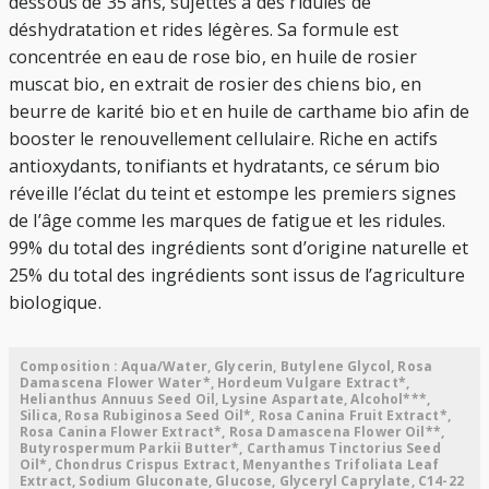
dessous de 35 ans, sujettes à des ridules de
déshydratation et rides légères. Sa formule est
concentrée en eau de rose bio, en huile de rosier
muscat bio, en extrait de rosier des chiens bio, en
beurre de karité bio et en huile de carthame bio afin de
booster le renouvellement cellulaire. Riche en actifs
antioxydants, tonifiants et hydratants, ce sérum bio
réveille l’éclat du teint et estompe les premiers signes
de l’âge comme les marques de fatigue et les ridules.
99% du total des ingrédients sont d’origine naturelle et
25% du total des ingrédients sont issus de l’agriculture
biologique.
Composition : Aqua/Water, Glycerin, Butylene Glycol, Rosa
Damascena Flower Water*, Hordeum Vulgare Extract*,
Helianthus Annuus Seed Oil, Lysine Aspartate, Alcohol***,
Silica, Rosa Rubiginosa Seed Oil*, Rosa Canina Fruit Extract*,
Rosa Canina Flower Extract*, Rosa Damascena Flower Oil**,
Butyrospermum Parkii Butter*, Carthamus Tinctorius Seed
Oil*, Chondrus Crispus Extract, Menyanthes Trifoliata Leaf
Extract, Sodium Gluconate, Glucose, Glyceryl Caprylate, C14-22