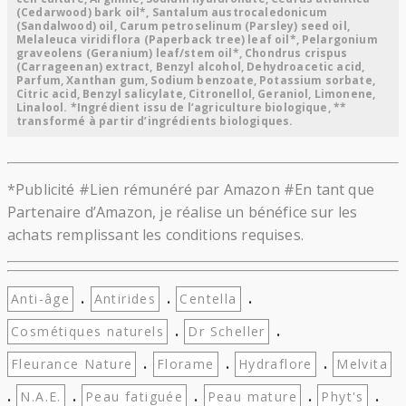
(Cedarwood) bark oil*, Santalum austrocaledonicum
(Sandalwood) oil, Carum petroselinum (Parsley) seed oil,
Melaleuca viridiflora (Paperback tree) leaf oil*, Pelargonium
graveolens (Geranium) leaf/stem oil*, Chondrus crispus
(Carrageenan) extract, Benzyl alcohol, Dehydroacetic acid,
Parfum, Xanthan gum, Sodium benzoate, Potassium sorbate,
Citric acid, Benzyl salicylate, Citronellol, Geraniol, Limonene,
Linalool. *Ingrédient issu de l’agriculture biologique, **
transformé à partir d’ingrédients biologiques.
*Publicité #Lien rémunéré par Amazon #En tant que
Partenaire d’Amazon, je réalise un bénéfice sur les
achats remplissant les conditions requises.
.
.
.
Anti-âge
Antirides
Centella
.
.
Cosmétiques naturels
Dr Scheller
.
.
.
Fleurance Nature
Florame
Hydraflore
Melvita
.
.
.
.
.
N.A.E.
Peau fatiguée
Peau mature
Phyt's