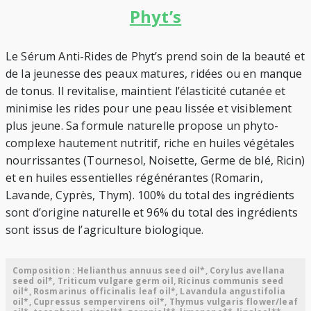
Phyt’s
Le Sérum Anti-Rides de Phyt’s prend soin de la beauté et
de la jeunesse des peaux matures, ridées ou en manque
de tonus. Il revitalise, maintient l’élasticité cutanée et
minimise les rides pour une peau lissée et visiblement
plus jeune. Sa formule naturelle propose un phyto-
complexe hautement nutritif, riche en huiles végétales
nourrissantes (Tournesol, Noisette, Germe de blé, Ricin)
et en huiles essentielles régénérantes (Romarin,
Lavande, Cyprès, Thym). 100% du total des ingrédients
sont d’origine naturelle et 96% du total des ingrédients
sont issus de l’agriculture biologique.
Composition : Helianthus annuus seed oil*, Corylus avellana
seed oil*, Triticum vulgare germ oil, Ricinus communis seed
oil*, Rosmarinus officinalis leaf oil*, Lavandula angustifolia
oil*, Cupressus sempervirens oil*, Thymus vulgaris flower/leaf