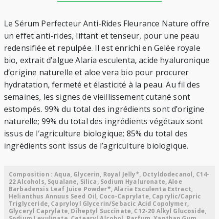
Le Sérum Perfecteur Anti-Rides Fleurance Nature offre
un effet anti-rides, liftant et tenseur, pour une peau
redensifiée et repulpée. Il est enrichi en Gelée royale
bio, extrait d’algue Alaria esculenta, acide hyaluronique
d’origine naturelle et aloe vera bio pour procurer
hydratation, fermeté et élasticité à la peau. Au fil des
semaines, les signes de vieillissement cutané sont
estompés. 99% du total des ingrédients sont d’origine
naturelle; 99% du total des ingrédients végétaux sont
issus de l’agriculture biologique; 85% du total des
ingrédients sont issus de l’agriculture biologique.
Composition : Aqua, Glycerin, Royal Jelly*, Octyldodecanol, C14-
22 Alcohols, Squalane, Silica, Sodium Hyaluronate, Aloe
Barbadensis Leaf Juice Powder*, Alaria Esculenta Extract,
Helianthus Annuus Seed Oil, Coco-Caprylate, Caprylic/Capric
Triglyceride, Capryloyl Glycerin/Sebacic Acid Copolymer,
Glyceryl Caprylate, Diheptyl Succinate, C12-20 Alkyl Glucoside,
Sodium Levulinate, Cetearyl Alcohol, Parfum, Xanthan Gum,