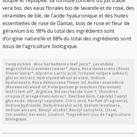
souple et repulpée. Sa formule contient du jus d’aloe
vera bio, des eaux florales bio de lavande et de rose, des
céramides de blé, de l’acide hyaluronique et des huiles
essentielles de rose de Damas, bois de rose et fleur de
géranium bio. 98% du total des ingrédients sont
d’origine naturelle et 88% du total des ingrédients sont
issus de l’agriculture biologique.
Composition : Aloe barbadensis leaf juice*, Lavandula
angustifolia (Lavender) water*, Aqua, Rosa damascena (Rose)
flower water*, Glycerin, Lactic acid, Triticum vulgare (wheat)
gluten extract, Hydrolyzed wheat protein, Sodium
hyaluronate, Rosa damascena flower oil, Aniba rosaeodora
(Rosewood) wood oil, Pelargonium graveolens (Geranium)
leaf/stem oil*, Arginine, Biosaccharide Gum-1, Chondrus
crispus (Carrageenan) extract, Xanthan Gum, Caprylyl Capryl
glucoside, Glyceryl caprylate, Citric acid, Parfum (Fragrance),
Sodium hydroxide, Dehydroacetic acid, Sodium levulinate,
Sodium anisate, Benzyl alcohol, Benzyl salicylate, Citral,
Citronellol, Geraniol, Linalool. *Ingrédient issu de l’agriculture
biologique.