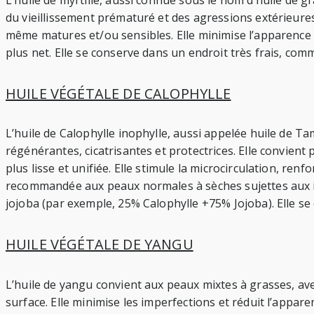
L’huile de myrtille, aussi connue sous le nom d’huile de 
du vieillissement prématuré et des agressions extérieures l
même matures et/ou sensibles. Elle minimise l’apparence d
plus net. Elle se conserve dans un endroit très frais, com
HUILE VÉGÉTALE DE CALOPHYLLE
L’huile de Calophylle inophylle, aussi appelée huile de Ta
régénérantes, cicatrisantes et protectrices. Elle convient
plus lisse et unifiée. Elle stimule la microcirculation, ren
recommandée aux peaux normales à sèches sujettes aux imp
jojoba (par exemple, 25% Calophylle +75% Jojoba). Elle se c
HUILE VÉGÉTALE DE YANGU
L’huile de yangu convient aux peaux mixtes à grasses, ave
surface. Elle minimise les imperfections et réduit l’apparenc