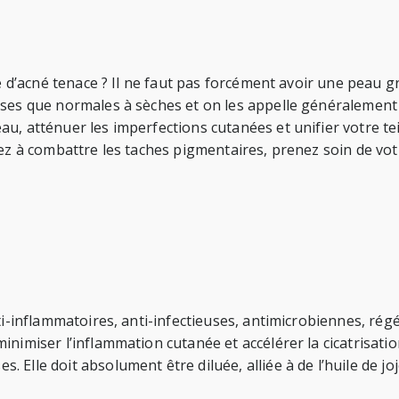
ce d’acné tenace ? Il ne faut pas forcément avoir une peau 
sses que normales à sèches et on les appelle généralement
u, atténuer les imperfections cutanées et unifier votre tei
chez à combattre les taches pigmentaires, prenez soin de v
ti-inflammatoires, anti-infectieuses, antimicrobiennes, régé
inimiser l’inflammation cutanée et accélérer la cicatrisati
Elle doit absolument être diluée, alliée à de l’huile de joj