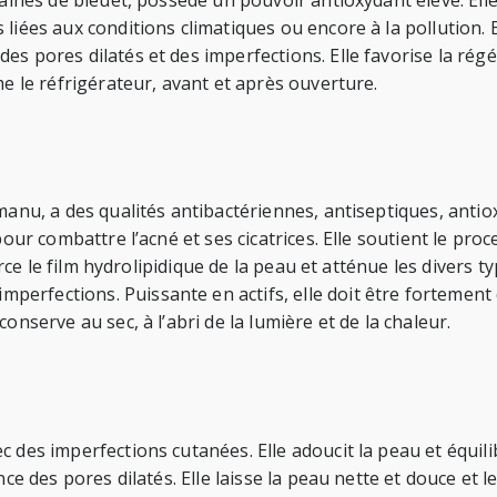
graines de bleuet, possède un pouvoir antioxydant élevé. El
iées aux conditions climatiques ou encore à la pollution. El
es pores dilatés et des imperfections. Elle favorise la rég
me le réfrigérateur, avant et après ouverture.
manu, a des qualités antibactériennes, antiseptiques, antio
 pour combattre l’acné et ses cicatrices. Elle soutient le 
force le film hydrolipidique de la peau et atténue les divers 
erfections. Puissante en actifs, elle doit être fortement 
onserve au sec, à l’abri de la lumière et de la chaleur.
c des imperfections cutanées. Elle adoucit la peau et équil
e des pores dilatés. Elle laisse la peau nette et douce et le 