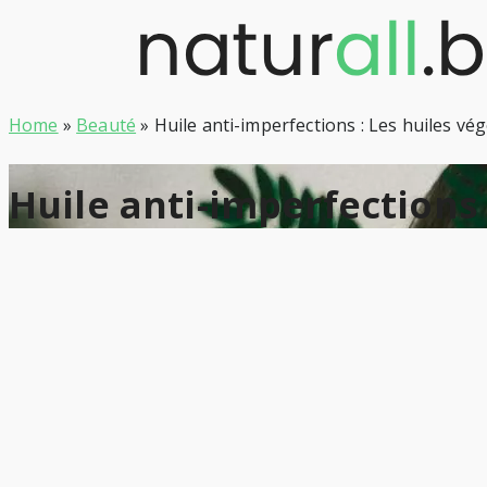
Skip
to
content
Home
»
Beauté
»
Huile anti-imperfections : Les huiles v
Huile anti-imperfections