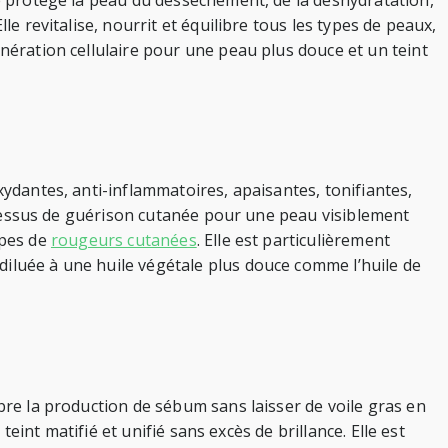
le protège la peau du dessèchement, de la déshydratation,
le revitalise, nourrit et équilibre tous les types de peaux,
énération cellulaire pour une peau plus douce et un teint
xydantes, anti-inflammatoires, apaisantes, tonifiantes,
processus de guérison cutanée pour une peau visiblement
types de
rougeurs cutanées
. Elle est particulièrement
diluée à une huile végétale plus douce comme l’huile de
ibre la production de sébum sans laisser de voile gras en
teint matifié et unifié sans excès de brillance. Elle est