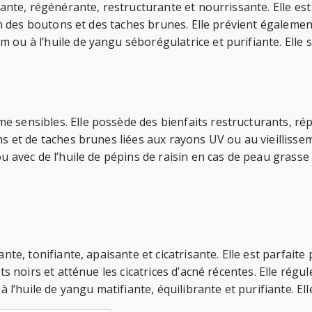
fiante, régénérante, restructurante et nourrissante. Elle es
on des boutons et des taches brunes. Elle prévient également 
u à l’huile de yangu séborégulatrice et purifiante. Elle se 
 sensibles. Elle possède des bienfaits restructurants, rép
ns et de taches brunes liées aux rayons UV ou au vieillisse
u avec de l’huile de pépins de raisin en cas de peau grasse e
ante, tonifiante, apaisante et cicatrisante. Elle est parfait
nts noirs et atténue les cicatrices d’acné récentes. Elle ré
 l’huile de yangu matifiante, équilibrante et purifiante. Elle