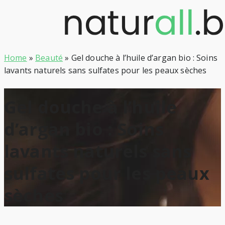
Skip
to
content
Home
»
Beauté
»
Gel douche à l’huile d’argan bio : Soins
lavants naturels sans sulfates pour les peaux sèches
Gel douche à l’huile
d’argan bio : Soins
lavants naturels sans
sulfates pour les peaux
sèches