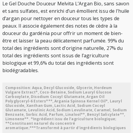
Le Gel Douche Douceur Melvita L’Argan Bio, sans savon
et sans sulfates, est enrichi d’un émollient issu de l’huile
d’argan pour nettoyer en douceur tous les types de
peaux. Il associe également des notes de cèdre à la
douceur du gardénia pour offrir un moment de bien-
être et laisser la peau délicatement parfumée. 99% du
total des ingrédients sont d’origine naturelle, 27% du
total des ingrédients sont issus de l’agriculture
biologique et 99,6% du total des ingrédients sont
biodégradables.
Composition: Aqua, Decyl Glucoside, Glycerin, Hordeum
Vulgare Extract*, Coco-Betaine, Sodium Lauryl Glucose
Carboxylate, Disodium Cocoyl Glutamate, Argan Oil
Polyglyceryl-6 Esters***, Argania Spinosa Kernel Oil*, Lauryl
Glucoside, Xanthan Gum, Lactic Acid, Sodium Cocoyl
Glutamate, Levulinic Acid, Sodium Levulinate, Caramel, Sodium
Benzoate, Sorbic Acid, Parfum, Linalool**, Benzyl Salicylate**,
Limonene**. *Ingrédient issu de l’agriculture biologique;
**Constituant naturel du concentré
aromatique;***Transformé à partir d’ingrédients biologiques