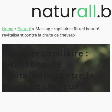
Skip
to
content
Home
»
Beauté
»
Massage capillaire : Rituel beauté
revitalisant contre la chute de cheveux
Massage capillaire :
Rituel beauté
revitalisant contre la
chute de cheveux