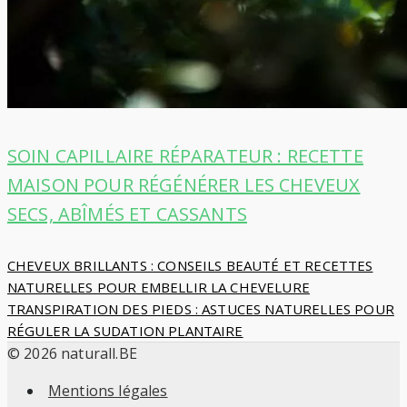
SOIN CAPILLAIRE RÉPARATEUR : RECETTE
MAISON POUR RÉGÉNÉRER LES CHEVEUX
SECS, ABÎMÉS ET CASSANTS
Navigation
CHEVEUX BRILLANTS : CONSEILS BEAUTÉ ET RECETTES
NATURELLES POUR EMBELLIR LA CHEVELURE
de
TRANSPIRATION DES PIEDS : ASTUCES NATURELLES POUR
RÉGULER LA SUDATION PLANTAIRE
l’article
© 2026 naturall.BE
Mentions légales