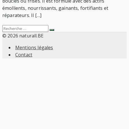
bouclés ou frisés. Il est formulé avec des actifs
émollients, nourrissants, gainants, fortifiants et
réparateurs. Il […]
Search
Recherche
for:
© 2026 naturall.BE
Mentions légales
Contact