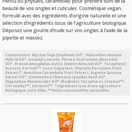
Pérou ou physalis, carambole) pour prendre soin de la
beauté de vos ongles et cuticules. Cosmétique vegan,
formulé avec des ingrédients d’origine naturelle et une
sélection d’ingrédients issus de l’agriculture biologique.
Déposez une goutte d’huile sur vos ongles à l’aide de la
pipette et massez.
Composition: Glycine Soja (Soybean) Oil*, Helianthus Annuus
Hybrid Oil*, Isoamyl Laurate, Persea Gratissima (Avocado)
Oil*, Prunus Amygdalus Dulcis (Sweet Almond) Oil*, Tocopheryl
Acetate, Parfum**, Coco-Caprylate, Physalis Peruviana Fruit
Extract*, Averrhoa Carambola Fruit Extract, Argania Spinosa
Kernel Oil*, Simmondsia Chinensis (Jojoba) Seed Oil*,
Hippophae Rhamnoides Oil*, Bisabolol, Tocopherol, Linalool**,
Citronellol**, Geraniol**. *Ingrédient issu d’une agriculture
biologique contrôlée, **huiles essentielles naturelles.