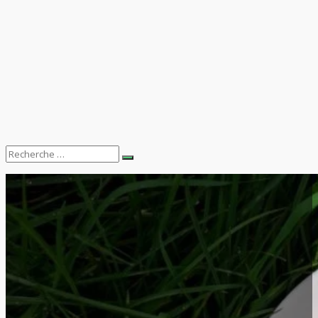
Search
Recherche
for: