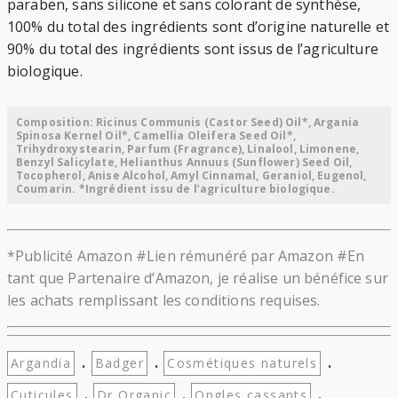
paraben, sans silicone et sans colorant de synthèse,
100% du total des ingrédients sont d’origine naturelle et
90% du total des ingrédients sont issus de l’agriculture
biologique.
Composition: Ricinus Communis (Castor Seed) Oil*, Argania
Spinosa Kernel Oil*, Camellia Oleifera Seed Oil*,
Trihydroxystearin, Parfum (Fragrance), Linalool, Limonene,
Benzyl Salicylate, Helianthus Annuus (Sunflower) Seed Oil,
Tocopherol, Anise Alcohol, Amyl Cinnamal, Geraniol, Eugenol,
Coumarin. *Ingrédient issu de l’agriculture biologique.
*Publicité Amazon #Lien rémunéré par Amazon #En
tant que Partenaire d’Amazon, je réalise un bénéfice sur
les achats remplissant les conditions requises.
.
.
.
Argandia
Badger
Cosmétiques naturels
.
.
.
Cuticules
Dr Organic
Ongles cassants