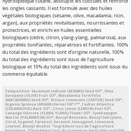
hydrolipidique cutané, assouplit les cuticules et renforce
les ongles cassants. Il est formulé avec des huiles
végétales biologiques (sésame, olive, macadamia, ricin,
argan), aux propriétés revitalisantes, nourrissantes et
protectrices, et enrichi en huiles essentielles
biologiques (cèdre, citron, ylang-ylang, palmarosa), aux
propriétés tonifiantes, réparatrices et fortifiantes. 100%
du total des ingrédients sont d’origine naturelle, 100%
du total des ingrédients sont issus de l’agriculture
biologique et 10% du total des ingrédients sont issus du
commerce équitable.
Composition: Sesamum Indicum (SESAME) Seed Oil*, Olea
Europaea (OLIVE) Fruit Oil*, Macadamia Ternifolia
(MACADAMIA) Seed Oil*, Ricinus Communis (CASTOR) Seed Oil*,
Argania Spinosa (ARGAN) Kernel Oil*/**, Cedrus Atlantica
(CEDARWOOD) Bark Oil*, Citrus Limon (LEMON) Peel Oil*,
Cananga Odorata (YLANG YLANG) Flower Oil*, Cymbopogon
Martini (PALMAROSA) Oil*, Benzyl Benzoate, Benzyl Salicylate,
Citral, Eugenol, Farnesol, Geraniol, Isoeugenol, Limonene,
Linalool, Benzyl Alcohol. *Ingrédient issu de l’agriculture
biologique, **Ingrédient issu du commerce équitable contrôlé