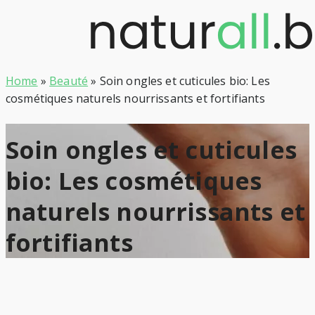
Skip
to
content
Home
»
Beauté
»
Soin ongles et cuticules bio: Les
cosmétiques naturels nourrissants et fortifiants
Soin ongles et cuticules
bio: Les cosmétiques
naturels nourrissants et
fortifiants