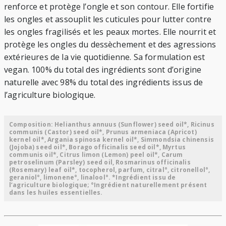
renforce et protège l’ongle et son contour. Elle fortifie
les ongles et assouplit les cuticules pour lutter contre
les ongles fragilisés et les peaux mortes. Elle nourrit et
protège les ongles du dessèchement et des agressions
extérieures de la vie quotidienne. Sa formulation est
vegan. 100% du total des ingrédients sont d’origine
naturelle avec 98% du total des ingrédients issus de
l’agriculture biologique.
Composition: Helianthus annuus (Sunflower) seed oil*, Ricinus
communis (Castor) seed oil*, Prunus armeniaca (Apricot)
kernel oil*, Argania spinosa kernel oil*, Simmondsia chinensis
(Jojoba) seed oil*, Borago officinalis seed oil*, Myrtus
communis oil*, Citrus limon (Lemon) peel oil*, Carum
petroselinum (Parsley) seed oil, Rosmarinus officinalis
(Rosemary) leaf oil*, tocopherol, parfum, citral°, citronellol°,
geraniol°, limonene°, linalool°. *Ingrédient issu de
l’agriculture biologique; °Ingrédient naturellement présent
dans les huiles essentielles.