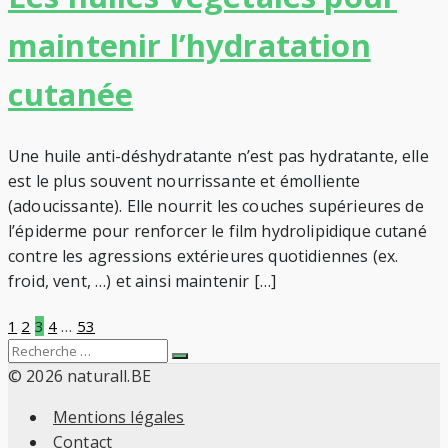
maintenir l’hydratation
cutanée
Une huile anti-déshydratante n’est pas hydratante, elle
est le plus souvent nourrissante et émolliente
(adoucissante). Elle nourrit les couches supérieures de
l’épiderme pour renforcer le film hydrolipidique cutané
contre les agressions extérieures quotidiennes (ex.
froid, vent, …) et ainsi maintenir […]
Pagination
1
2
3
4
…
53
Search
Recherche
des
for:
© 2026 naturall.BE
Mentions légales
publications
Contact