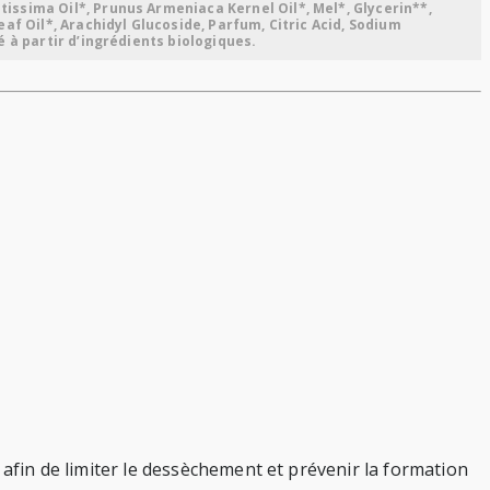
issima Oil*, Prunus Armeniaca Kernel Oil*, Mel*, Glycerin**,
af Oil*, Arachidyl Glucoside, Parfum, Citric Acid, Sodium
é à partir d’ingrédients biologiques.
 afin de limiter le dessèchement et prévenir la formation