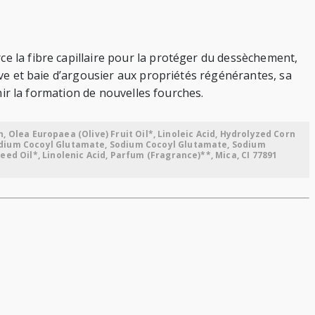
ce la fibre capillaire pour la protéger du dessèchement,
live et baie d’argousier aux propriétés régénérantes, sa
enir la formation de nouvelles fourches.
n, Olea Europaea (Olive) Fruit Oil*, Linoleic Acid, Hydrolyzed Corn
sodium Cocoyl Glutamate, Sodium Cocoyl Glutamate, Sodium
ed Oil*, Linolenic Acid, Parfum (Fragrance)**, Mica, CI 77891