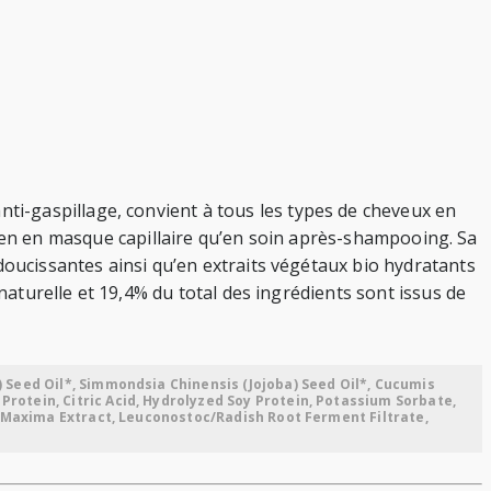
i-gaspillage, convient à tous les types de cheveux en
i bien en masque capillaire qu’en soin après-shampooing. Sa
doucissantes ainsi qu’en extraits végétaux bio hydratants
naturelle et 19,4% du total des ingrédients sont issus de
 Seed Oil*, Simmondsia Chinensis (Jojoba) Seed Oil*, Cucumis
rotein, Citric Acid, Hydrolyzed Soy Protein, Potassium Sorbate,
na Maxima Extract, Leuconostoc/Radish Root Ferment Filtrate,