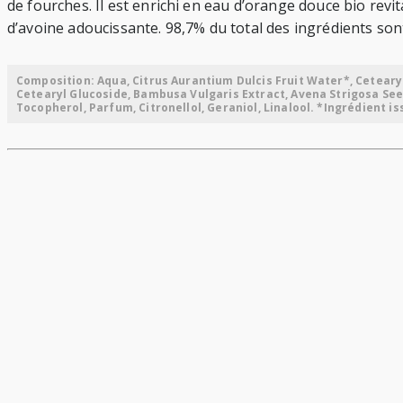
de fourches. Il est enrichi en eau d’orange douce bio rev
d’avoine adoucissante. 98,7% du total des ingrédients sont
Composition: Aqua, Citrus Aurantium Dulcis Fruit Water*, Ceteary
Cetearyl Glucoside, Bambusa Vulgaris Extract, Avena Strigosa Seed
Tocopherol, Parfum, Citronellol, Geraniol, Linalool. *Ingrédient is