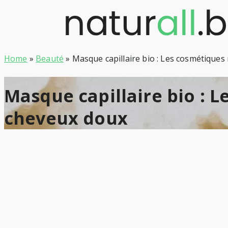
Skip
to
content
Home
»
Beauté
»
Masque capillaire bio : Les cosmétique
Masque capillaire bio : 
cheveux doux