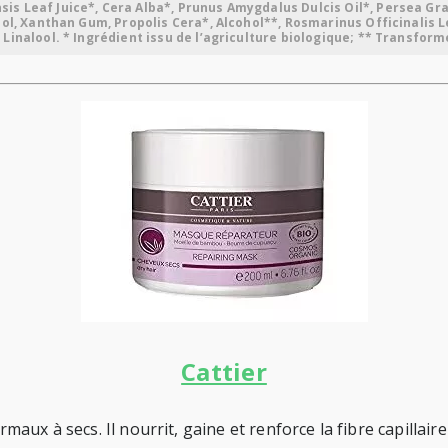
s Leaf Juice*, Cera Alba*, Prunus Amygdalus Dulcis Oil*, Persea Grat
ol, Xanthan Gum, Propolis Cera*, Alcohol**, Rosmarinus Officinalis Le
inalool. * Ingrédient issu de l’agriculture biologique; ** Transform
Cattier
x à secs. Il nourrit, gaine et renforce la fibre capillaire