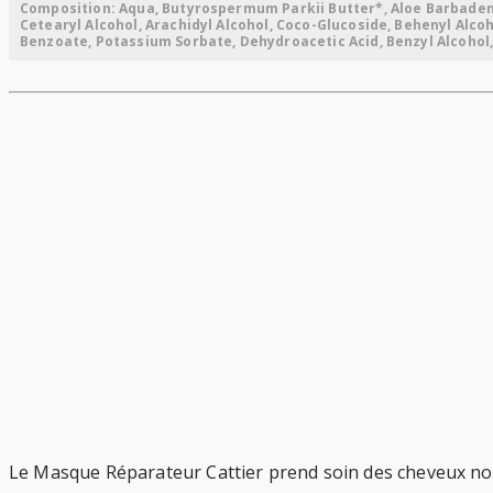
Composition: Aqua, Butyrospermum Parkii Butter*, Aloe Barbadensi
Cetearyl Alcohol, Arachidyl Alcohol, Coco-Glucoside, Behenyl Alcoh
Benzoate, Potassium Sorbate, Dehydroacetic Acid, Benzyl Alcohol, L
Le Masque Réparateur Cattier prend soin des cheveux normau