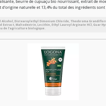
italisante, beurre de cupuaçu bio nourrissant, extrait de m
 d’origine naturelle et 13,4% du total des ingrédients sont 
l Alcohol, Distearoylethyl Dimonium Chloride, Theobroma Grandifloru
 Extract, Maltodextrin, Lecithin, Ethyl Lauroyl Arginate HCl, Guar H
su de l’agriculture biologique.