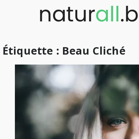
Skip
to
content
Étiquette :
Beau Cliché