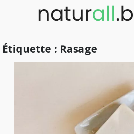
Skip
to
content
Étiquette :
Rasage