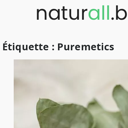
Skip
to
content
Étiquette :
Puremetics